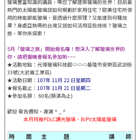
玻璃豐富知識的講員，帶您了解建築玻璃的世界：目前最
熱門的太陽能玻璃該如何規劃於家用住宅？歐美住宅所使
用的綠能節能玻璃，是透過什麼原理？又能達到何種效
果？身處亞熱帶的台灣又該如何活用這些技術？玻璃之
旅，等你來探索！
5
月「玻璃之旅」開始報名囉！想深入了解玻璃世界的
你，請把握機會報名參加喲~~~
★活動地點：元璋玻璃科技館⇨⇨⇨基隆市安樂區武訓街
33號(大武崙工業區)
★活動日期：
107年 11月 22 日
星期四
★報名截止：
107年 11月 21 日星期二
★參加名額： 60名(額滿為止)
歡迎 敬告週知，謝謝 ^ _ ^
本月特推PDLC調光玻璃、BIPV太陽能玻璃
時 間
主 題
講 師