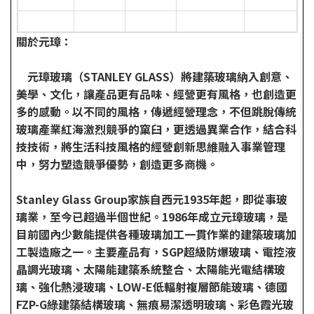
關於元璋：
元璋玻璃（STANLEY GLASS）將建築玻璃納入創意、
美學、文化，讓產品更有品味、經營更有風格，也創造更
多的感動。以不同的風格，傳遞經營理念，不但跳脫傳統
玻璃產業紅海激烈競爭的窠臼，更透過異業合作，結合科
技技術，將生活科技風格的經營創新思維融入事業管理
中，努力塑造競爭優勢，創造更多商機。
Stanley Glass Group家族自西元1935年起，即從事玻
璃業，至今已超過半個世紀。1986年成立元璋玻璃，是
目前國內少數能提供各種玻璃加工一貫作業的建築玻璃加
工製造廠之一。主要產品有，SGP超級防爆玻璃、電控液
晶調光玻璃、太陽能建築系統整合、太陽能光電結構玻
璃、強化熱浸玻璃、LOW-E低輻射複層節能玻璃、德國
FZP-G綠建築結構玻璃、無痕易潔透明玻璃、彩色霞光玻