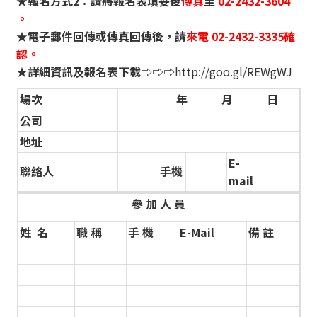
★報名方式2：請將報名表填妥後
傳真
至
02-2432-3604
。
★電子郵件回傳或傳真回傳後，請
來電 02-2432-3335確
認。
★
詳細資訊及報名表下載⇨⇨⇨
http://goo.gl/REWgWJ
場次
年 月 日
公司
地址
E-
聯絡人
手機
mail
參 加 人 員
姓 名
職 稱
手 機
E-Mail
備 註