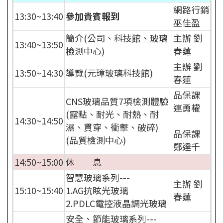
網路行銷
13:30~13:40
參加貴賓報到
巫佳盈
簡介(公司、科技館、玻璃
主辦 劉
13:40~13:50
檢測中心)
春蓮
主辦 劉
13:50~14:30
導覽(元璋玻璃科技館)
春蓮
品保課
CNS玻璃品質7項檢測體驗
連勇權
(露點、耐光、耐熱、耐
14:30~14:50
濕、貫穿、衝擊、破碎)
品保課
(品質檢測中心)
鄭達千
14:50~15:00
休 息
智慧玻璃系列---
主辦 劉
15:10~15:40
1.AG抗眩光玻璃
春蓮
2.PDLC電控液晶調光玻璃
安全、節能玻璃系列---