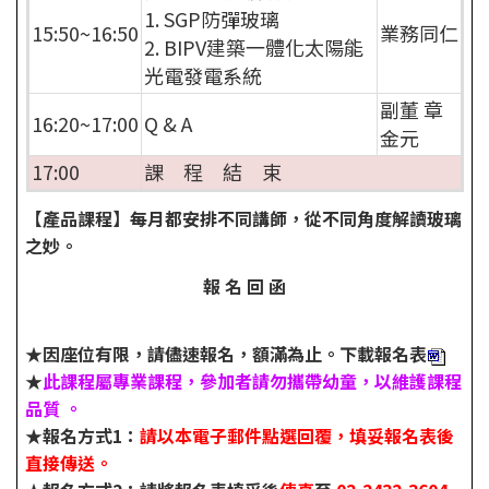
1. SGP防彈玻璃
15:50~16:50
業務同仁
2. BIPV建築一體化太陽能
光電發電系統
副董 章
16:20~17:00
Q & A
金元
17:00
課 程 結 束
【產品課程】每月都安排不同講師，從不同角度解讀玻璃
之妙。
報 名 回 函
★因座位有限，請儘速報名，額滿為止。
下載報名表
★
此課程屬專業課程，參加者請勿攜帶幼童，以維護課程
品質 。
★報名方式1：
請以本電子郵件點選回覆，填妥報名表後
直接傳送。