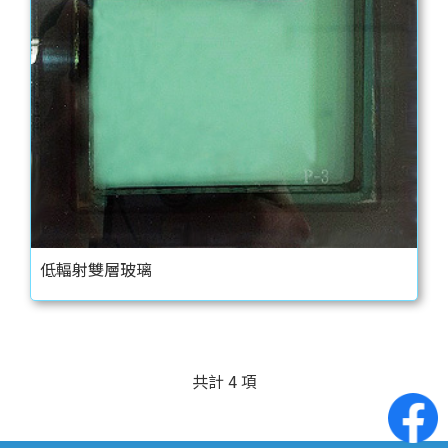
低輻射雙層玻璃
共計 4 項